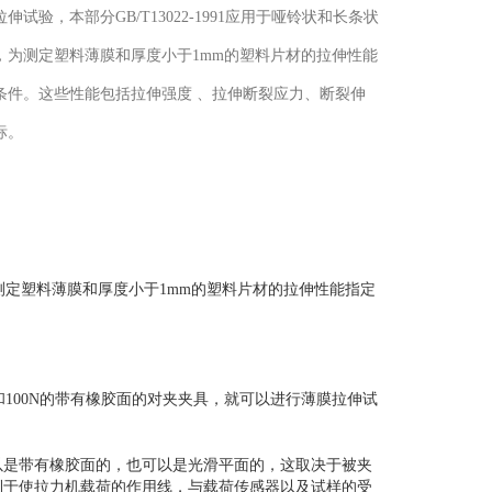
伸试验，本部分GB/T13022-1991应用于哑铃状和长条状
，为测定塑料薄膜和厚度小于1mm的塑料片材的拉伸性能
条件。这些性能包括拉伸强度 、拉伸断裂应力、断裂伸
标。
，为测定塑料薄膜和厚度小于1mm的塑料片材的拉伸性能指定
器和100N的带有橡胶面的对夹夹具，就可以进行薄膜拉伸试
以是带有橡胶面的，也可以是光滑平面的，这取决于被夹
利于使拉力机载荷的作用线，与载荷传感器以及试样的受