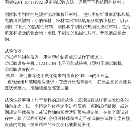
国标GB/T 1041-1992 规定的试验方法，适用于下列范围的材料：
刚性和半刚性的热塑性浇注和挤压材料。 包括用短纤维来混和和填
充的增强塑料；小的棒材，板材或附加非填充形式的小颗粒；以及
刚性-半刚性的热塑性材料。刚性和半刚性的热固性浇注材料，包括
填充和增强的化合物；刚性-半刚性的热固性片材。热致液晶聚合
物。
试验仪器：
◎试样的制备仪器：用注塑机制得标准试样五根以上
◎试验设备主机：CMT1104 电子万能试验机（塑料压缩试验机）
◎试验设备配件：
·夹具：我们推荐使用硬化钢来制造直径100mm的圆压盘
· 直线光栅尺或电阻应变仪：在进行压缩试验时，在压盘直径两侧装
直线光栅尺，准确测量压缩变型量
试验注意事项：对于塑料的压缩试验，必须沿着试样和试验设备的
轴向施力，以一个恒定的位移速率进行压缩，直到试样断裂，或达
到规定的载荷值，或试样轴向长度达到预先规定值。在整个测试过
程中，除了试样断裂外,必须保持载荷恒定不变或保持试样长度在预
设值的前提下测量试样的长度变化或载荷变化。